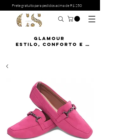
Frete gratuito para pedidos acima de R$ 250
Glamour 

estilo, conforto e 
atitude