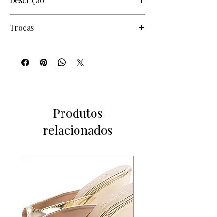
Descrição
Material: Camurça Pink;
Trocas
Não trocamos mal uso
Somente defeito de fabricação
Produtos
relacionados